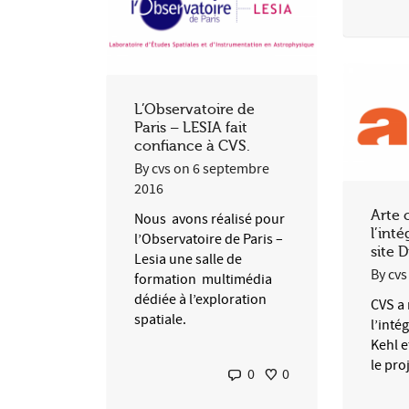
L’Observatoire de
Paris – LESIA fait
confiance à CVS.
By
cvs
on
6 septembre
2016
Arte 
Nous avons réalisé pour
l’int
l’Observatoire de Paris –
site 
Lesia une salle de
By
cvs
formation multimédia
dédiée à l’exploration
CVS a 
spatiale.
l’inté
Kehl e
le pro
0
0